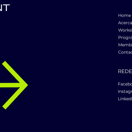
Home
Acerca
n
Works
Progr
Membr
Conta
RED
Faceb
Insta
Linked