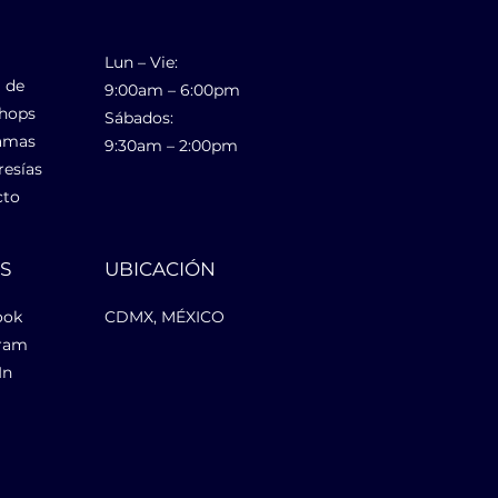
Lun – Vie:
 de
9:00am – 6:00pm
hops
Sábados:
amas
9:30am – 2:00pm
esías
cto
ES
UBICACIÓN
ook
CDMX, MÉXICO
gram
In