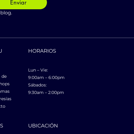
Enviar
 blog.
U
HORARIOS
Lun – Vie:
 de
9:00am – 6:00pm
hops
Sábados:
amas
9:30am – 2:00pm
esías
cto
ES
UBICACIÓN