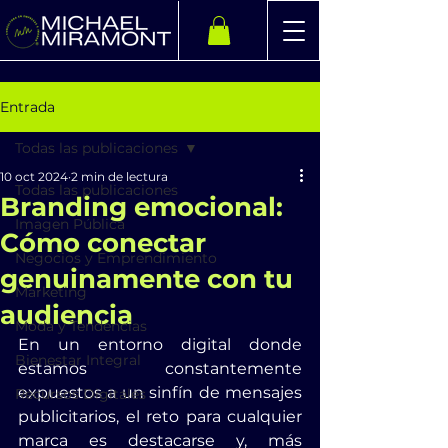
Entrada
Todas las publicaciones
10 oct 2024
2 min de lectura
Todas las publicaciones
Branding emocional:
Imagen Pública
Cómo conectar
Negocios y Emprendimiento
genuinamente con tu
Marketing
audiencia
Moda y Tendencias
En un entorno digital donde 
Bienestar Integral
estamos constantemente 
expuestos a un sinfín de mensajes 
Recursos Digitales
publicitarios, el reto para cualquier 
marca es destacarse y, más 