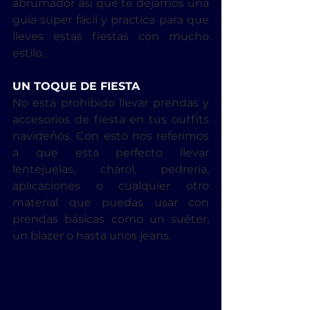
abrumador así que te dejamos una 
guía super fácil y practica para que 
lleves estas fiestas con mucho 
estilo. 
UN TOQUE DE FIESTA
No está prohibido llevar prendas y 
accesorios de fiesta en tus outfits 
navideños. Con esto nos referimos 
a que esta perfecto llevar 
lentejuelas, charol, pedrería, 
aplicaciones o cualquier otro 
material que puedas usar con 
prendas básicas como un suéter, 
un blazer o hasta unos jeans.