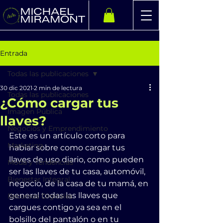
Entrada
Todas las publicaciones
30 dic 2021
2 min de lectura
Todas las publicaciones
¿Cómo cargar tus
Imagen Pública
llaves?
Negocios y Emprendimiento
Este es un artículo corto para 
Marketing
hablar sobre como cargar tus 
llaves de uso diario, como pueden 
Moda y Tendencias
ser las llaves de tu casa, automóvil, 
Bienestar Integral
negocio, de la casa de tu mamá, en 
general todas las llaves que 
Recursos Digitales
cargues contigo ya sea en el 
bolsillo del pantalón o en tu 