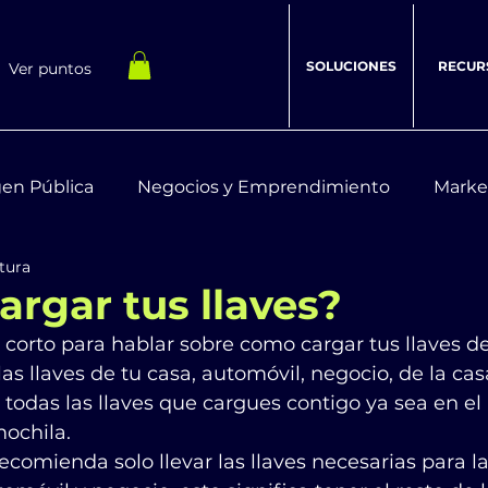
SOLUCIONES
RECUR
Ver puntos
en Pública
Negocios y Emprendimiento
Marke
tura
estar Integral
Recursos Digitales
rgar tus llaves?
o corto para hablar sobre como cargar tus llaves de 
s llaves de tu casa, automóvil, negocio, de la cas
odas las llaves que cargues contigo ya sea en el b
mochila.
comienda solo llevar las llaves necesarias para la