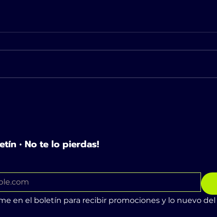
Cuatro colores pastel
Pant
para tu manicura
más 
francesa.
tem
etín • No te lo pierdas!
me en el boletín para recibir promociones y lo nuevo del