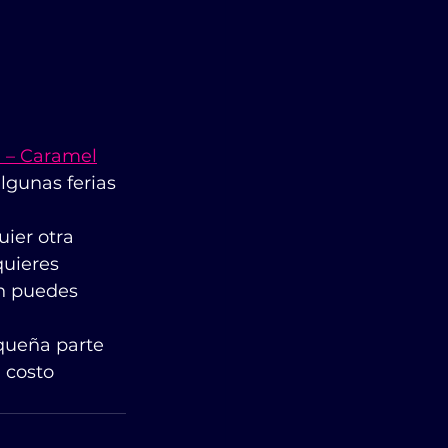
) – Caramel
lgunas ferias 
ier otra 
quieres 
n puedes 
queña parte 
 costo 