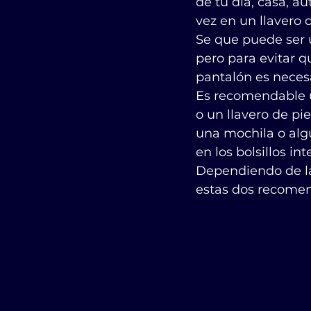
de tu día, casa, au
vez en un llavero 
Se que puede ser u
pero para evitar q
pantalón es necesa
Es recomendable us
o un llavero de pi
una mochila o alg
en los bolsillos int
Dependiendo de la
estas dos recomend