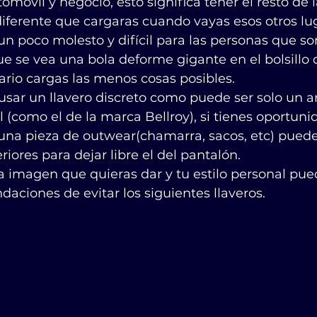
tomóvil y negocio, esto significa tener el resto de la
diferente que cargaras cuando vayas esos otros lu
n poco molesto y difícil para las personas que so
ue se vea una bola deforme gigante en el bolsillo 
rio cargas las menos cosas posibles.
ar un llavero discreto como puede ser solo un ari
el (como el de la marca Bellroy), si tienes oportuni
una pieza de outwear(chamarra, sacos, etc) puede
eriores para dejar libre el del pantalón.
 imagen que quieras dar y tu estilo personal pue
aciones de evitar los siguientes llaveros.