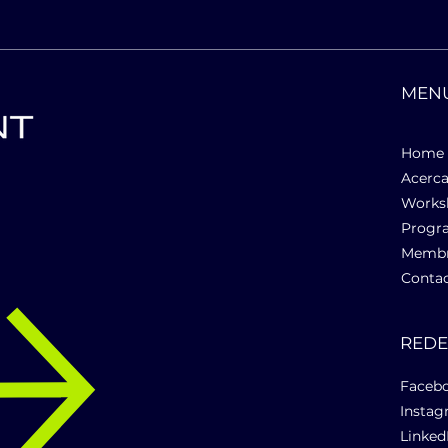
MEN
Home
Acerca
n
Works
Progr
Membr
Conta
RED
Faceb
Insta
Linked