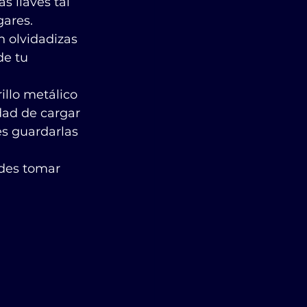
s llaves tal 
gares.
n olvidadizas 
de tu 
llo metálico 
dad de cargar 
s guardarlas 
des tomar 