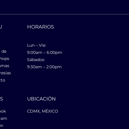
U
HORARIOS
Lun – Vie:
 de
9:00am – 6:00pm
hops
Sábados:
amas
9:30am – 2:00pm
esías
cto
ES
UBICACIÓN
ook
CDMX, MÉXICO
gram
In