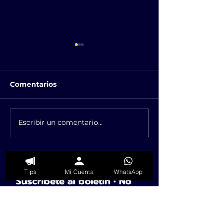
Comentarios
Escribir un comentario...
Depression Hairstyle
El regreso de
¿te animas a usarlo?
DOT.
Tips
Mi Cuenta
WhatsApp
Suscríbete al boletín • No 
te lo pierdas!
Email
*