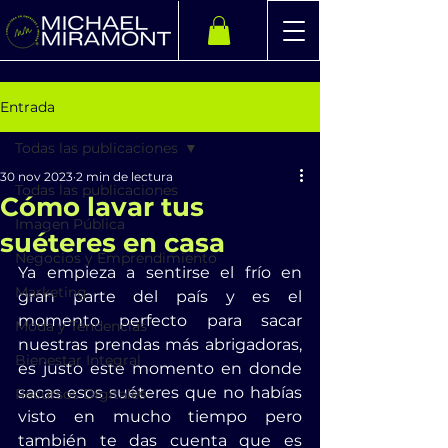
Entrada
Todas las publicaciones
30 nov 2023
2 min de lectura
Todas las publicaciones
Cómo lavar tus
Imagen Pública
suéteres en casa
Negocios y Emprendimiento
Ya empieza a sentirse el frío en 
Marketing
gran parte del país y es el 
momento perfecto para sacar 
Moda y Tendencias
nuestras prendas más abrigadoras, 
Bienestar Integral
es justo este momento en donde 
sacas esos suéteres que no habías 
Recursos Digitales
visto en mucho tiempo pero 
también te das cuenta que es 