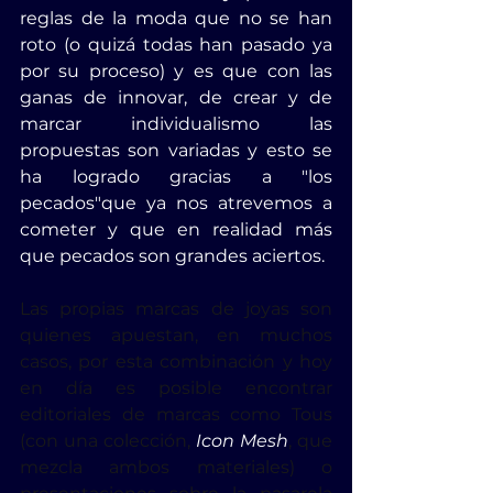
reglas de la moda que no se han 
roto (o quizá todas han pasado ya 
por su proceso) y es que con las 
ganas de innovar, de crear y de 
marcar individualismo las 
propuestas son variadas y esto se 
ha logrado gracias a "los 
pecados"que ya nos atrevemos a 
cometer y que en realidad más 
que pecados son grandes aciertos.
Las propias marcas de joyas son 
quienes apuestan, en muchos 
casos, por esta combinación y hoy 
en día es posible encontrar 
editoriales de marcas como Tous 
(con una colección,
 Icon Mesh
, que 
mezcla ambos materiales) o 