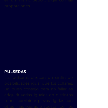
en un mismo dedo o jugar con las 
proporciones.
PULSERAS
Las pulseras ofrecen un sinfín de 
posibilidades igual que los collares, 
un buen consejo para no fallar es 
adquirir varias iguales en distintos 
tonos, combinar piezas rígidas con 
otras más ligeras o apostar por los 