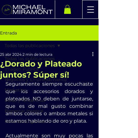
Entrada
Todas las publicaciones
25 abr 2024
2 min de lectura
Todas las publicaciones
¿Dorado y Plateado
Imagen Pública
juntos? Súper sí!
Negocios y Emprendimiento
Seguramente siempre escuchaste 
Marketing
que los accesorios dorados y 
plateados NO deben de juntarse, 
Moda y Tendencias
que es de mal gusto combinar 
Bienestar Integral
ambos colores o ambos metales si 
estamos hablando de oro y plata.
Recursos Digitales
Actualmente son muy pocas las 