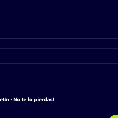
Cómo simplificar tu
Tu f
comunicación digital
pode
durante las vacaciones
efí
etín • No te lo pierdas!