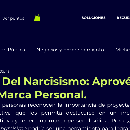
SOLUCIONES
RECUR
Ver puntos
en Pública
Negocios y Emprendimiento
Marke
ctura
estar Integral
Recursos Digitales
 Del Narcisismo: Aprov
Marca Personal.
 personas reconocen la importancia de proyecta
activa que les permita destacarse en un mer
tivo y tener una marca personal sólida. Pero, ¿
 
narcisimo
 podría ser una herramienta para lograr