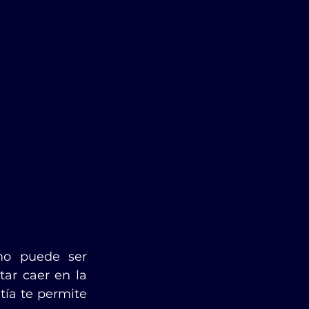
mo puede ser 
ar caer en la 
ía te permite 