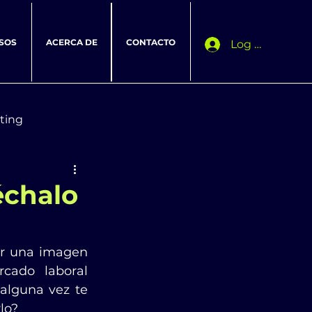
SOS
ACERCA DE
CONTACTO
Log In
ting
échalo
r una imagen 
cado laboral 
alguna vez te 
lo?