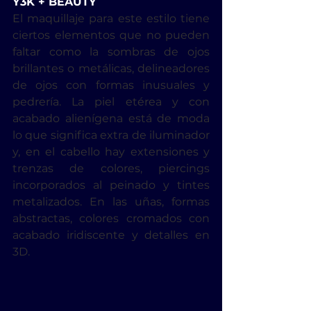
Y3K + BEAUTY
El maquillaje para este estilo tiene 
ciertos elementos que no pueden 
faltar como la sombras de ojos 
brillantes o metálicas, delineadores 
de ojos con formas inusuales y 
pedrería. La piel etérea y con 
acabado alienígena está de moda 
lo que significa extra de iluminador 
y, en el cabello hay extensiones y 
trenzas de colores, piercings 
incorporados al peinado y tintes 
metalizados. En las uñas, formas 
abstractas, colores cromados con 
acabado iridiscente y detalles en 
3D.