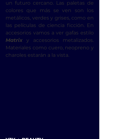
un futuro cercano. Las paletas de 
colores que más se ven son los 
metálicos, verdes y grises, como en 
las películas de ciencia ficción. En 
accesorios vamos a ver gafas estilo
Matrix
 y accesorios metalizados. 
Materiales como cuero, neopreno y 
charoles estarán a la vista.