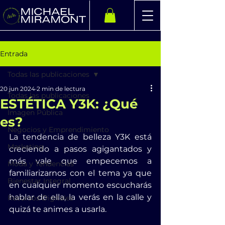
Entrada
Todas las publicaciones
20 jun 2024
2 min de lectura
Todas las publicaciones
ESTÉTICA Y3K: ¿Qué
Imagen Pública
es?
Negocios y Emprendimiento
La tendencia de belleza Y3K está 
Marketing
creciendo a pasos agigantados y 
más vale que empecemos a 
Moda y Tendencias
familiarizarnos con el tema ya que 
Bienestar Integral
en cualquier momento escucharás 
hablar de ella, la verás en la calle y 
Recursos Digitales
quizá te animes a usarla.