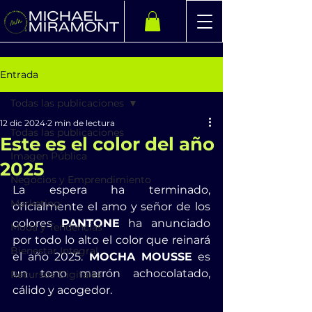
Entrada
Todas las publicaciones
12 dic 2024
2 min de lectura
Todas las publicaciones
Este es el color del año
Imagen Pública
2025
Negocios y Emprendimiento
La espera ha terminado, 
Marketing
oficialmente el amo y señor de los 
colores 
PANTONE
 ha anunciado 
Moda y Tendencias
por todo lo alto el color que reinará 
Bienestar Integral
el año 2025. 
MOCHA MOUSSE
 es 
un tono marrón achocolatado, 
Recursos Digitales
cálido y acogedor. 