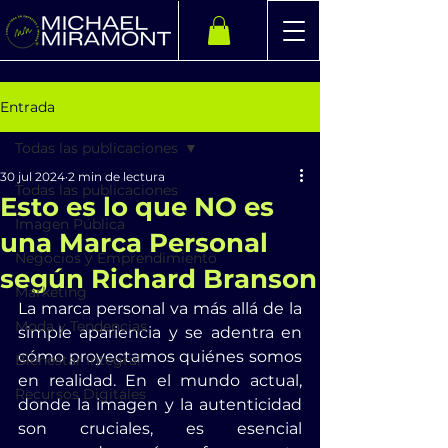
Entrada
Todas las publicaciones
30 jul 2024
2 min de lectura
Todas las publicaciones
Esto es lo que NO es
Imagen Pública
una Marca Personal
Negocios y Emprendimiento
según Richard Branson
Marketing
La marca personal va más allá de la 
Moda y Tendencias
simple apariencia y se adentra en 
cómo proyectamos quiénes somos 
Bienestar Integral
en realidad. En el mundo actual, 
Recursos Digitales
donde la imagen y la autenticidad 
son cruciales, es esencial 