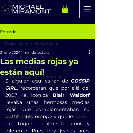
Entrada
Todas las publicaciones
31 ene 2024
1 min de lectura
Todas las publicaciones
Las medias rojas ya
Imagen Pública
están aquí!
Negocios y Emprendimiento
Si alguien aquí es fan de
 GOSSIP 
Marketing
GIRL
, recordaran que por allá del 
2007 la icónica 
Blair Waldorf
Moda y Tendencias
llevaba unas hermosas medias 
Bienestar Integral
rojas que complementaban su 
outfit estilo 
preppy 
y que le daban 
Recursos Digitales
un toque totalmente
 cool
 y 
diferente. Pues hoy (varios años 