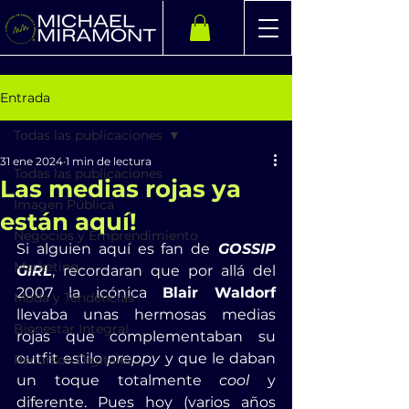
Entrada
Todas las publicaciones
31 ene 2024
1 min de lectura
Todas las publicaciones
Las medias rojas ya
Imagen Pública
están aquí!
Negocios y Emprendimiento
Si alguien aquí es fan de
 GOSSIP 
Marketing
GIRL
, recordaran que por allá del 
2007 la icónica 
Blair Waldorf
Moda y Tendencias
llevaba unas hermosas medias 
Bienestar Integral
rojas que complementaban su 
outfit estilo 
preppy 
y que le daban 
Recursos Digitales
un toque totalmente
 cool
 y 
diferente. Pues hoy (varios años 