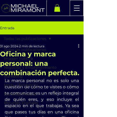
Entrada
Todas las publicaciones
31 ago 2024
2 min de lectura
Todas las publicaciones
Oficina y marca
Imagen Pública
personal: una
Negocios y Emprendimiento
combinación perfecta.
Marketing
La marca personal no es solo una 
Moda y Tendencias
cuestión de cómo te vistes o cómo 
te comunicas; es un reflejo integral 
Bienestar Integral
de quién eres, y eso incluye el 
Recursos Digitales
espacio en el que trabajas. Ya sea 
que pases tus días en una oficina 