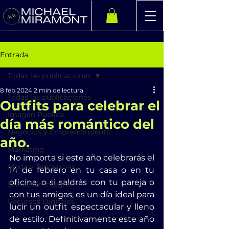
Entrada
Todas las publicaciones
8 feb 2024
2 min de lectura
Todas las publicaciones
Outfits para celebrar el
Imagen Pública
día más romántico del
Negocios y Emprendimiento
año.
Marketing
No importa si este año celebrarás el 
Moda y Tendencias
14 de febrero en tu casa o en tu 
oficina, o si saldrás con tu pareja o 
Bienestar Integral
con tus amigas, es un día ideal para 
Recursos Digitales
lucir un outfit espectacular y lleno 
de estilo. Definitivamente este año 