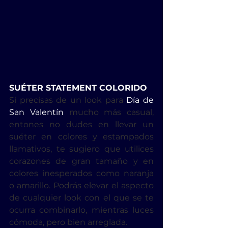
SUÉTER STATEMENT COLORIDO
Si precisas de un look para 
Día de 
San Valentín
 mucho más casual, 
entones no dudes en llevar un 
suéter en colores y estampados 
llamativos, te sugiero que utilices 
corazones de gran tamaño y en 
colores inesperados como naranja 
o amarillo. Podrás elevar el aspecto 
de cualquier look con el que se te 
ocurra combinarlo, mientras luces 
cómoda, pero bien arreglada.