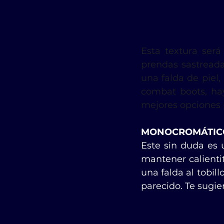
Esta textura será
prendas sastread
una falda de piel
combat boots, hay
mejores opciones 
MONOCROMÁTICO
Este sin duda es u
mantener calientit
una falda al tobil
parecido. Te sugier