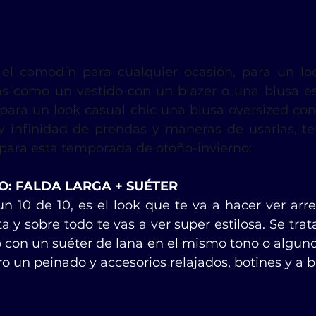
 el comodín para cualquier ocasión, para un lo
as como un vestido con un blazer o una blusa e
, para un look casual chic una blusa oversized co
 infinidad de prendas y maneras de usarlas, te 
para esta temporada de otoño-invierno:
: FALDA LARGA + SUÉTER
n 10 de 10, es el look que te va a hacer ver arreg
a y sobre todo te vas a ver super estilosa. Se tra
lo con un suéter de lana en el mismo tono o algun
o un peinado y accesorios relajados, botines y a br