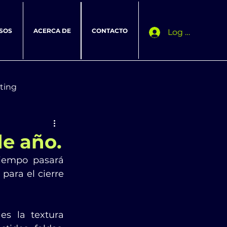
SOS
ACERCA DE
CONTACTO
Log In
ting
de año.
iempo pasará 
ara el cierre 
s la textura 