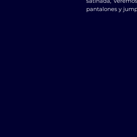
satinada, veremos 
pantalones y jumps