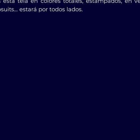
esta tela en colores totales, estampados, en vest
uits… estará por todos lados.