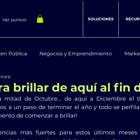
SOLUCIONES
RECUR
Ver puntos
en Pública
Negocios y Emprendimiento
Marke
ctura
estar Integral
Recursos Digitales
a brillar de aquí al fin 
 mitad de Octubre... de aquí a Diciembre el t
s a un paso de terminar el año y todo se perfila p
ento de comenzar a brillar!
ncias más fuertes para estos últimos meses e