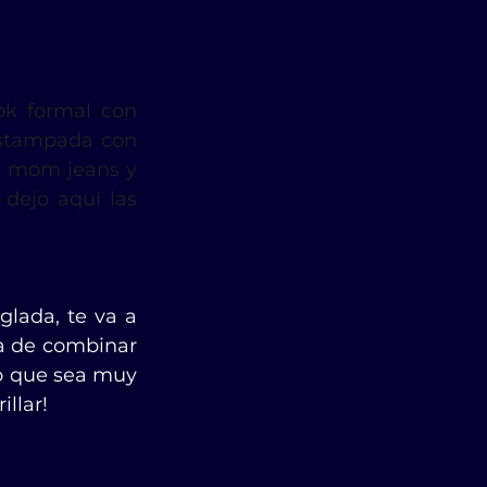
ok formal con 
stampada con 
n mom jeans y 
dejo aquí las 
lada, te va a 
ta de combinar 
o que sea muy 
illar!