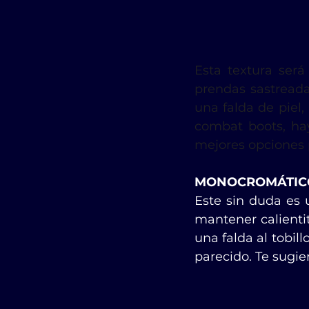
Esta textura será
prendas sastread
una falda de piel
combat boots, hay
mejores opciones 
MONOCROMÁTICO
Este sin duda es u
mantener calientit
una falda al tobil
parecido. Te sugier