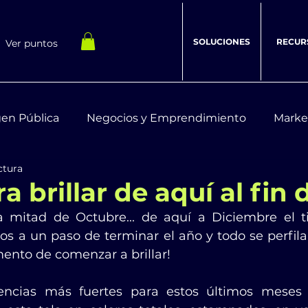
SOLUCIONES
RECUR
Ver puntos
en Pública
Negocios y Emprendimiento
Marke
ctura
estar Integral
Recursos Digitales
a brillar de aquí al fin 
 mitad de Octubre... de aquí a Diciembre el t
s a un paso de terminar el año y todo se perfila p
ento de comenzar a brillar!
ncias más fuertes para estos últimos meses e