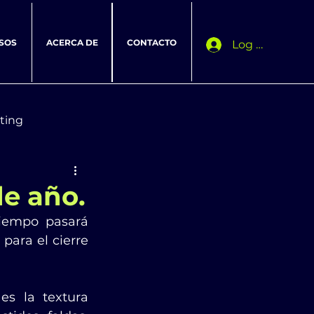
SOS
ACERCA DE
CONTACTO
Log In
ting
de año.
iempo pasará 
ara el cierre 
s la textura 