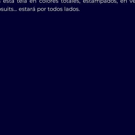
esta tela en colores totales, estampados, en vest
uits… estará por todos lados.