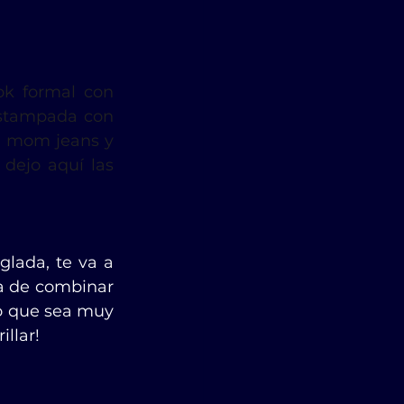
ok formal con 
stampada con 
n mom jeans y 
dejo aquí las 
lada, te va a 
ta de combinar 
o que sea muy 
illar!