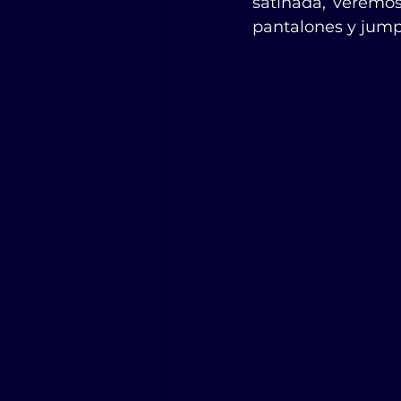
satinada, veremos 
pantalones y jumps