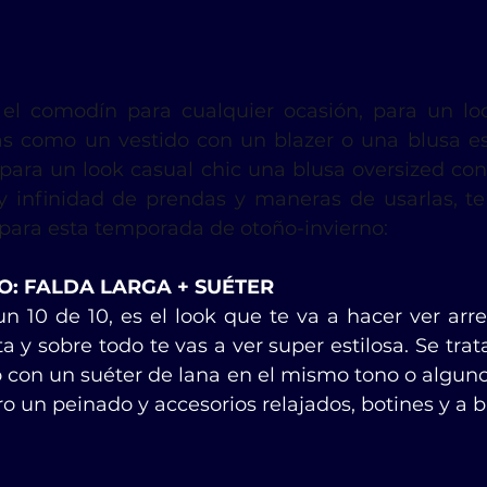
 el comodín para cualquier ocasión, para un lo
as como un vestido con un blazer o una blusa e
, para un look casual chic una blusa oversized co
 infinidad de prendas y maneras de usarlas, te 
para esta temporada de otoño-invierno:
: FALDA LARGA + SUÉTER
n 10 de 10, es el look que te va a hacer ver arreg
a y sobre todo te vas a ver super estilosa. Se tra
lo con un suéter de lana en el mismo tono o algun
o un peinado y accesorios relajados, botines y a br