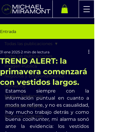
Entrada
Todas las publicaciones
31 ene 2025
2 min de lectura
Todas las publicaciones
TREND ALERT: la
Imagen Pública
primavera comenzará
Negocios y Emprendimiento
con vestidos largos.
Marketing
Estamos siempre con la 
Moda y Tendencias
información puntual en cuanto a 
moda se refiere, y no es casualidad, 
Bienestar Integral
hay mucho trabajo detrás y como 
Recursos Digitales
buena 
coolhunter,
 mi alarma sonó 
ante la evidencia: los vestidos 