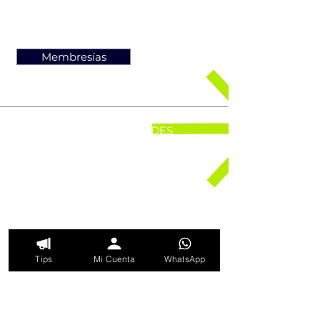
Consultoría de empresas, imagen
pública y capacitaciones.
Membresías
REDES
MENU
Home
Facebook
Acerca de
Instagram
Workshops
LinkedIn
Programas
Membresías
Contacto
Tips
Mi Cuenta
WhatsApp
HORARIOS
UBICACIÓN
Lun – Vie:
CDMX, MÉXICO