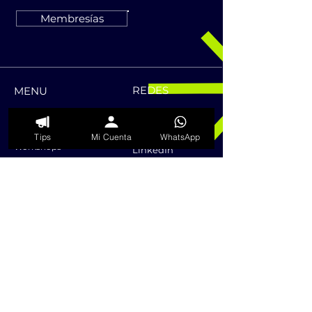
Membresías
REDES
MENU
Home
Facebook
Acerca de
Instagram
Tips
Mi Cuenta
WhatsApp
Workshops
LinkedIn
Programas
Membresías
Contacto
HORARIOS
UBICACIÓN
Lun – Vie:
CDMX, MÉXICO
9:00am – 6:00pm
Sábados:
9:30am – 2:00pm