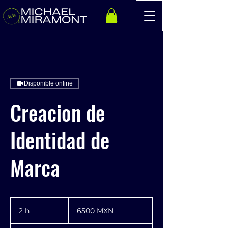
Disponible online
Creacion de
Identidad de
Marca
6500
pesos
2 h
2
6500 MXN
mexicanos