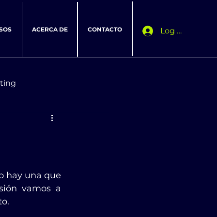
SOS
ACERCA DE
CONTACTO
Log In
ting
o hay una que 
sión vamos a 
to.