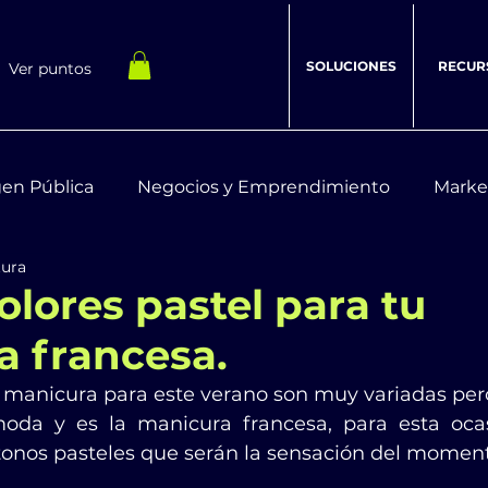
SOLUCIONES
RECUR
Ver puntos
en Pública
Negocios y Emprendimiento
Marke
tura
estar Integral
Recursos Digitales
olores pastel para tu
a francesa.
 manicura para este verano son muy variadas per
da y es la manicura francesa, para esta oca
 tonos pasteles que serán la sensación del momen