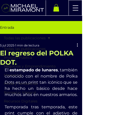
Entrada
Todas las publicaciones
5 jul 2025
1 min de lectura
Todas las publicaciones
El regreso del POLKA
Imagen Pública
DOT.
Negocios y Emprendimiento
El 
estampado de lunares
, también 
Marketing
conocido con el nombre de Polka 
Dots es un print tan icónico que se 
Moda y Tendencias
ha hecho un básico desde hace 
Bienestar Integral
muchos años en nuestros armarios. 
Recursos Digitales
Temporada tras temporada, este 
print cumple con el adjetivo de 