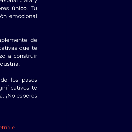
rsonal clara y 
convincente que comunique quién eres, qué haces y por qué eres único. Tu 
ión emocional 
mplemente de 
ativas que te 
o a construir 
dustria.
de los pasos 
ificativos te 
. ¡No esperes 
tría e 