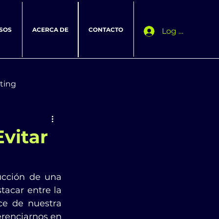
SOS
ACERCA DE
CONTACTO
Log In
ting
vitar
cción de una 
acar entre la 
e de nuestra 
renciarnos en 