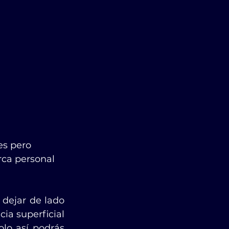
es pero 
rca personal 
 dejar de lado 
ia superficial 
lo así podrás 