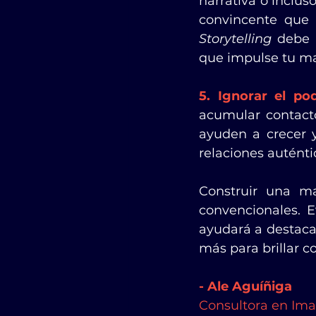
narrativa o incluso
Storytelling
 debe 
que impulse tu mar
5. Ignorar el po
acumular contactos
ayuden a crecer y
relaciones auténti
Construir una ma
convencionales. E
ayudará a destaca
más para brillar 
- Ale Aguíñiga 
Consultora en Ima