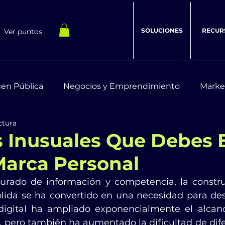
SOLUCIONES
RECUR
Ver puntos
en Pública
Negocios y Emprendimiento
Marke
ctura
estar Integral
Recursos Digitales
s Inusuales Que Debes E
Marca Personal
rado de información y competencia, la constru
lida se ha convertido en una necesidad para dest
digital ha ampliado exponencialmente el alcanc
, pero también ha aumentado la dificultad de dife