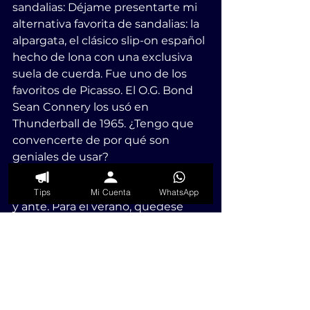
sandalias: Déjame presentarte mi 
alternativa favorita de sandalias: la 
alpargata, el clásico slip-on español 
hecho de lona con una exclusiva 
suela de cuerda. Fue uno de los 
favoritos de Picasso. El O.G. Bond 
Sean Connery los usó en 
Thunderball de 1965. ¿Tengo que 
convencerte de por qué son 
geniales de usar?
Hoy en día puedes encontrar 
alpargatas en materiales como piel 
Tips
Mi Cuenta
WhatsApp
y ante. Para el verano, quédese 
con el lienzo ligero tradicional.
¿De qué color debes comprar 
alpargatas? Negras, azul marino o 
cafe son las opciones más 
versátiles. Para alegrar tu look, opta 
por un color gris más claro (arena) 