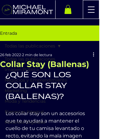
Entrada
Todas las publicaciones
26 feb 2022
2 min de lectura
Todas las publicaciones
Collar Stay (Ballenas)
Imagen Pública
¿QUÉ SON LOS 
Negocios y Emprendimiento
COLLAR STAY 
Marketing
(BALLENAS)?
Moda y Tendencias
Bienestar Integral
Los collar stay son un accesorios 
que te ayudará a mantener el 
Recursos Digitales
cuello de tu camisa levantado o 
recto, evitando la mala imagen 