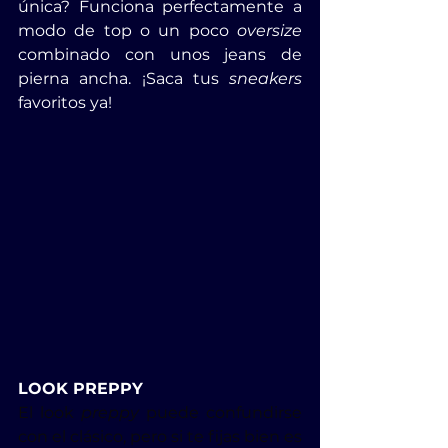
única? Funciona perfectamente a 
modo de top o un poco 
oversize
combinado con unos jeans de 
pierna ancha. ¡Saca tus 
sneakers
favoritos ya! 
LOOK PREPPY
El look 
preppy
 puede confundirse 
con el clásico, pero si te fijas bien es 