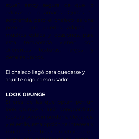
style”
, estoy segura de que lo 
odiarás o lo amarás. Quizás te 
sorprenda, pero el chaleco es una 
prenda que puedes adaptar a 
muchos estilos y ocasiones, para 
esta temporada vienen con 
diferentes texturas, largos y 
detalles únicos.
El chaleco llegó para quedarse y 
aquí te digo como usarlo:
LOOK GRUNGE
Si eres de las que optan por un 
look grunge y lucir vanguardista, 
rockera pero sin perder la elegancia 
y el estilo, esta opción te interesa y 
mucho. Combinar un chaleco de 