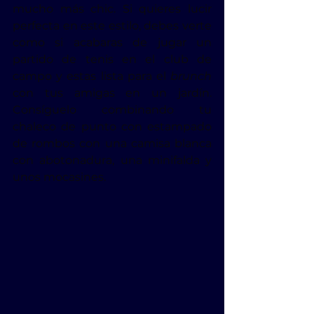
mucho más chic.
 Si
 quieres lucir 
perfecta en este estilo, debes verte 
como si acabaras de jugar un 
partido de tenis en el club de 
campo y estas lista para el 
brunch
con tus amigas en un jardín. 
Consíguelo combinando tu 
chaleco de punto con estampado 
de rombos con una camisa blanca 
con abotonadura, una minifalda y 
unos mocasines.