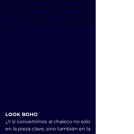
punto con pantalones de cuero y 
una camisa básica debajo es una 
apuesta segura, no olvides tus 
combat boots
 y una bolsa negra 
pequeña.
LOOK BOHO
¿Y si convertimos al chaleco no sólo 
en la pieza clave, sino también en la 