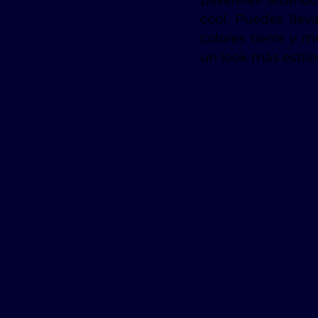
pasarelas alzándo
cool. Puedes llev
colores tierra y m
un look más estil