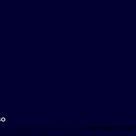
GO
e por los pantalones cargo, las
 bermudas cargo