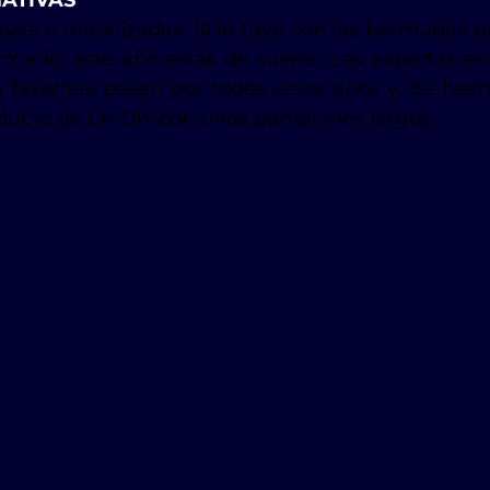
ayas o metalizadas. Si lo tuyo son las bermudas q
mario, este año estás de suerte. Las expertas e
 favoritas pasan por todos estos tipos y, de hec
ducto de un DIY con unos pantalones largos.