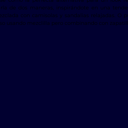
se como la perfecta alternativa para un look r
arla de dos maneras, inspirándote en una tenden
ezclada con camisolas y sandalias relajadas. O pu
oso usando mezclilla pero combinando con zapatill