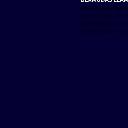
De animal print, r
como básico de ar
declarado que sus
ocasiones son pro