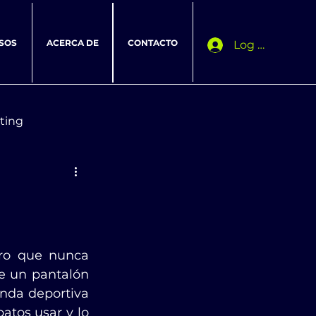
SOS
ACERCA DE
CONTACTO
Log In
ting
ro que nunca 
 un pantalón 
nda deportiva 
tos usar y lo 