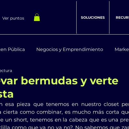
SOLUCIONES
RECUR
Ver puntos
en Pública
Negocios y Emprendimiento
Marke
ectura
estar Integral
Recursos Digitales
var bermudas y verte
sta
 esa pieza que tenemos en nuestro closet pe
a cierta como combinar, es mucho más corta que
e un short, tenemos en la cabeza que es una pre
clilla como que ya no va no?. No sabemos que zapa