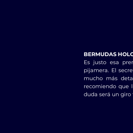
BERMUDAS HOL
Es justo esa pre
pijamera. El secr
mucho más detall
recomiendo que le
duda será un giro t