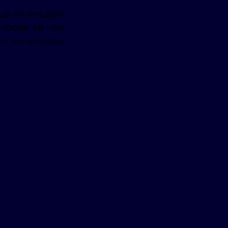
ue no encajan 
n moda ya han 
ho, en muchas 