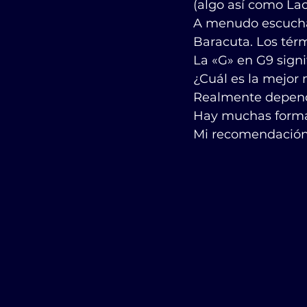
(algo así como Lac
A menudo escuchas
Baracuta. Los térm
La «G» en G9 signif
¿Cuál es la mejor
Realmente depend
Hay muchas forma
Mi recomendación: 