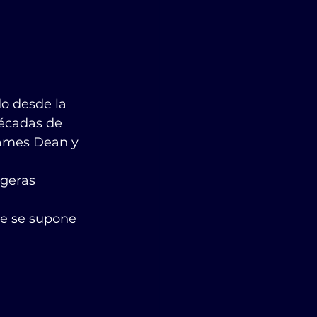
o desde la 
décadas de 
James Dean y 
geras 
ue se supone 