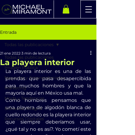
Entrada
Todas las publicaciones
21 ene 2022
3 min de lectura
Todas las publicaciones
La playera interior
Imagen Pública
La playera interior es una de las 
Negocios y Emprendimiento
prendas que pasa desapercibida 
para muchos hombres y que la 
Marketing
mayoría aquí en México usa mal.
Moda y Tendencias
Como hombres pensamos que 
una playera de algodón blanca de 
Bienestar Integral
cuello redondo es la playera interior 
Recursos Digitales
que siempre deberíamos usar, 
¿qué tal y no es así?. Yo cometí este 