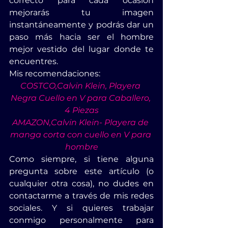
correcto para cada ocasión 
mejorarás tu imagen 
instantáneamente y podrás dar un 
paso más hacia ser el hombre 
mejor vestido del lugar donde te 
encuentres.
Mis recomendaciones:
COSTCO,Calvin Klein, Playera 
Negra Cuello en V para Caballero, 
4 Piezas
AMAZON,Calvin Klein- Playera de 
manga corta con cuello en V para 
hombre
Como siempre, si tiene alguna 
pregunta sobre este artículo (o 
cualquier otra cosa), no dudes en 
contactarme a través de mis redes 
sociales. Y si quieres trabajar 
conmigo personalmente para 