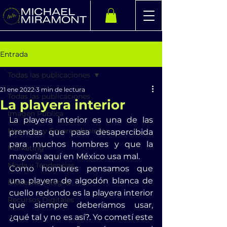
Entrada
Todas las publicaciones
21 ene 2022
3 min de lectura
Todas las publicaciones
La playera interior
Imagen Pública
La playera interior es una de las 
Negocios y Emprendimiento
prendas que pasa desapercibida 
para muchos hombres y que la 
Marketing
mayoría aquí en México usa mal.
Moda y Tendencias
Como hombres pensamos que 
una playera de algodón blanca de 
Bienestar Integral
cuello redondo es la playera interior 
Recursos Digitales
que siempre deberíamos usar, 
¿qué tal y no es así?. Yo cometí este 