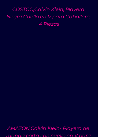
COSTCO,Calvin Klein, Playera 
Negra Cuello en V para Caballero, 
4 Piezas
AMAZON,Calvin Klein- Playera de 
manga corta con cuello en V para 