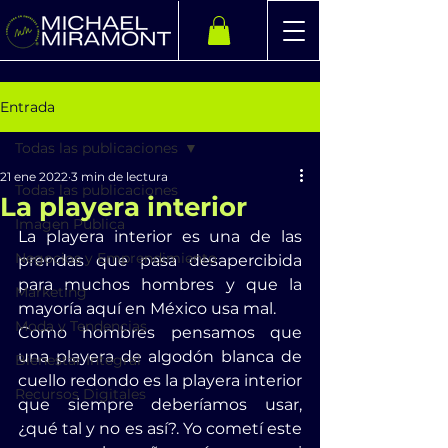
Entrada
Todas las publicaciones
21 ene 2022
3 min de lectura
Todas las publicaciones
La playera interior
Imagen Pública
La playera interior es una de las 
Negocios y Emprendimiento
prendas que pasa desapercibida 
para muchos hombres y que la 
Marketing
mayoría aquí en México usa mal.
Moda y Tendencias
Como hombres pensamos que 
una playera de algodón blanca de 
Bienestar Integral
cuello redondo es la playera interior 
Recursos Digitales
que siempre deberíamos usar, 
¿qué tal y no es así?. Yo cometí este 