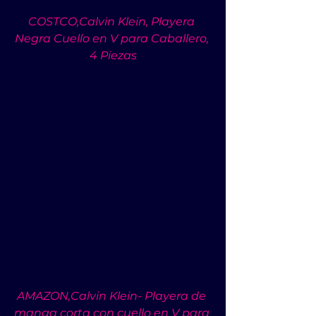
COSTCO,Calvin Klein, Playera 
Negra Cuello en V para Caballero, 
4 Piezas
AMAZON,Calvin Klein- Playera de 
manga corta con cuello en V para 