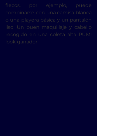
flecos, por ejemplo, puede 
combinarse con una camisa blanca 
o una playera básica y un pantalón 
liso. Un buen maquillaje y cabello 
recogido en una coleta alta PUM! 
look ganador.