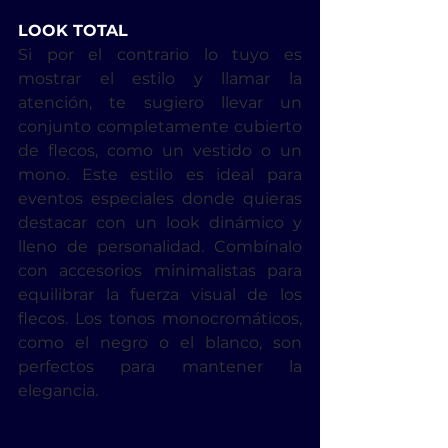
LOOK TOTAL
Si por el contrario lo tuyo es 
mostrar el estilo y llamar la 
atención, te sugiero llevar un 
conjunto completamente cubierto 
de flecos, como un vestido o un 
mono. Este estilo es ideal para 
eventos especiales donde quieras 
destacar con un look dinámico y 
lleno de personalidad. Combínalo 
con accesorios minimalistas para 
equilibrar la fuerza visual de los 
flecos. Los tonos monocromáticos, 
como el negro o el blanco, son 
perfectos para mantener la 
elegancia.