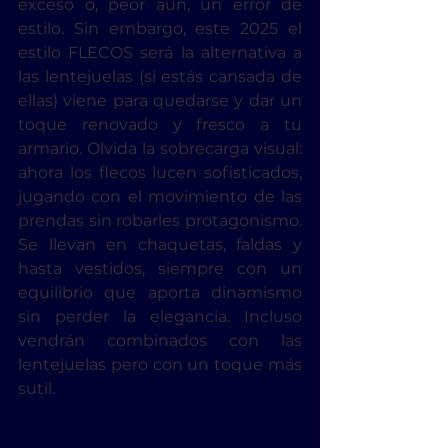
exceso o, peor aún, un error de 
estilo. Sin embargo, este 2025 el 
estilo FLECOS será la alternativa a 
las lentejuelas (si estás cansada de 
ellas) viene para quedarse y dar un 
toque renovado y fresco a tu 
armario. Olvida la sobrecarga visual: 
ahora los flecos lucen sofisticados, 
jugando con el movimiento de las 
prendas sin robarles protagonismo. 
Se llevan en chaquetas, faldas y 
hasta vestidos, siempre con un 
equilibrio que aporta dinamismo 
sin perder la elegancia. Incluso 
vendrán combinados con las 
lentejuelas pero con un toque más 
sutil.