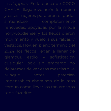
las 
flappers.
 En la época de COCO 
CHANEL llega revolución femenina 
y estas mujeres perdieron el pudor 
sintiéndose completamente 
renovadas, apoyadas por la moda 
hollywoodiense; y los flecos dieron 
movimiento y vuelo a sus faldas y 
vestidos. Hoy, en pleno término del 
2024, los flecos llegan a llenar de 
glamour, estilo y sofisticación 
cualquier look sin embargo no 
dejaremos de ver esas mezclas que 
aunque antes parecían 
impensables ahora son de lo más 
común como llevar los tan amados 
tenis favoritos.