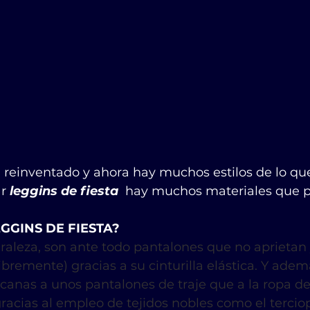
 reinventado y ahora hay muchos estilos de lo que
r 
leggins de fiesta  
hay muchos materiales que p
GGINS DE FIESTA?
raleza, son ante todo pantalones que no aprietan
bremente) gracias a su cinturilla elástica. Y adem
anas a unos pantalones de traje que a la ropa de
racias al empleo de tejidos nobles como el terciop