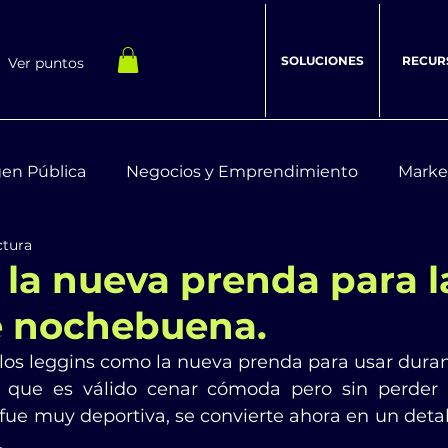
SOLUCIONES
RECUR
Ver puntos
en Pública
Negocios y Emprendimiento
Marke
ctura
estar Integral
Recursos Digitales
 la nueva prenda para l
e nochebuena.
os leggins como la nueva prenda para usar durante
que es válido cenar cómoda pero sin perder el 
fue muy deportiva, se convierte ahora en un detal
.