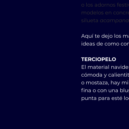
o los adornos festi
modelos en concret
silueta 
acampana
Aquí te dejo los 
ideas de como com
TERCIOPELO
El material navide
cómoda y calientita
o mostaza, hay mi
fina o con una blu
punta para esté lo