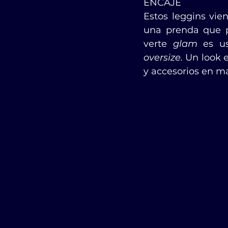
ENCAJE
Estos leggins vi
una prenda que p
verte 
glam
 es u
oversize.
 Un look 
y accesorios en m