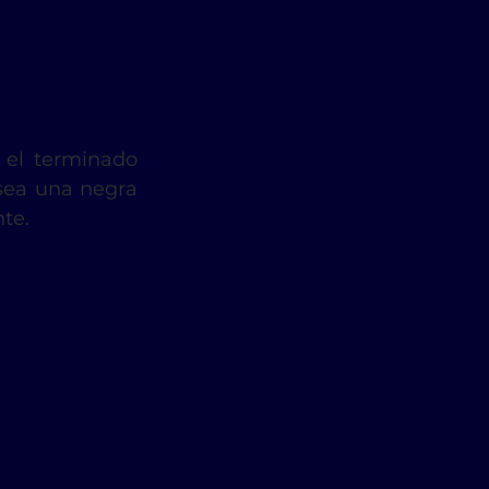
 el terminado 
sea una negra 
te.