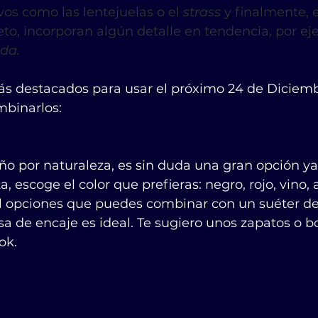
vos como las lentejuelas o el 
strass
 y finalmente, 
o, incorporan algún detalle en tendencia, por eje
da.
más destacados para usar el próximo 24 de Diciemb
binarlos:
ño por naturaleza, es sin duda una gran opción ya
, escoge el color que prefieras: negro, rojo, vino,
l opciones que puedes combinar con un suéter de
sa de encaje es ideal. Te sugiero unos zapatos o b
ok.