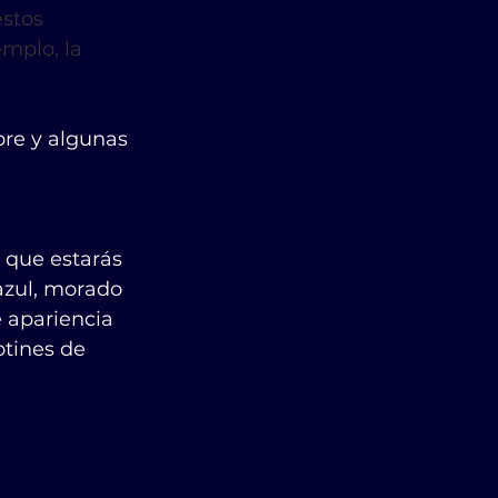
estos 
mplo, la 
re y algunas 
 que estarás 
 azul, morado 
 apariencia 
otines de 