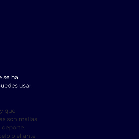
 se ha 
uedes usar. 
 y que 
ás son mallas 
 deporte. 
elo o el ante 