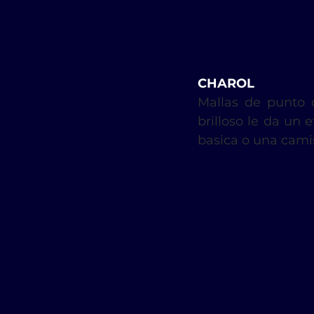
CHAROL
Mallas de punto c
brilloso le da un e
basica o una camis