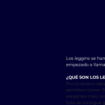
Los 
leggins
 se han
empezado a llama
¿QUÉ SON LOS LE
Por su propia natu
permiten comer (li
elegantes más cerc
Esto se consigue g