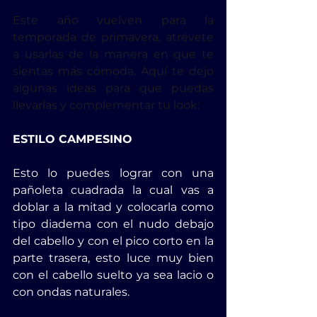
Este año vuelven para la 
temporada de primavera, atrévete 
a usarlas de la manera en que te 
sientas más cómoda. Aquí te dejo 
algunas ideas para que puedas 
llevarlas y complementar tu look:
ESTILO CAMPESINO
Esto lo puedes lograr con una 
pañoleta cuadrada la cual vas a 
doblar a la mitad y colocarla como 
tipo diadema con el nudo debajo 
del cabello y con el pico corto en la 
parte trasera, esto luce muy bien 
con el cabello suelto ya sea lacio o 
con ondas naturales.