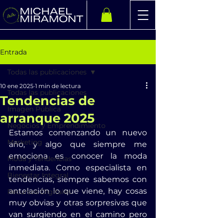
Entrada
Todas las publicaciones
10 ene 2025
1 min de lectura
Todas las publicaciones
Tendencias de
Imagen Pública
arranque 2025
Negocios y Emprendimiento
Estamos comenzando un nuevo 
Marketing
año, y algo que siempre me 
emociona es conocer la moda 
Moda y Tendencias
inmediata. Como especialista en 
Bienestar Integral
tendencias, siempre sabemos con 
antelación lo que viene, hay cosas 
Recursos Digitales
muy obvias y otras sorpresivas que 
van surgiendo en el camino pero 