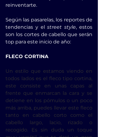
reinventarte.
Según las pasarelas, los reportes de 
tendencias y el 
street style
, estos 
son los cortes de cabello que serán 
top para este inicio de año:
FLECO CORTINA
Un estilo que estamos viendo en 
todos lados es el fleco tipo cortina, 
este consiste en unas capas al 
frente que enmarcan la cara y se 
detiene en los pómulos o un poco 
más arriba, puedes llevar este fleco 
tanto en cabello corto como el 
cabello largo, lacio, rizado o 
recogido. Es sin duda un toque 