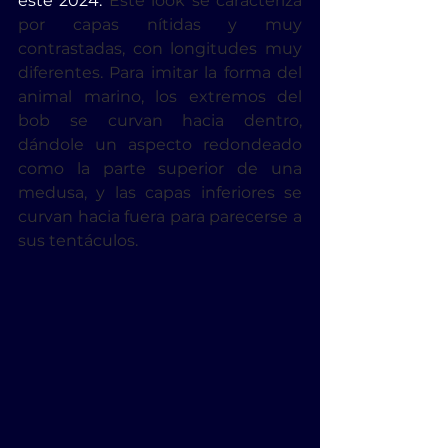
este 2024. 
Este look se caracteriza 
por capas nítidas y muy 
contrastadas, con longitudes muy 
diferentes. Para imitar la forma del 
animal marino, los extremos del 
bob se curvan hacia dentro, 
dándole un aspecto redondeado 
como la parte superior de una 
medusa, y las capas inferiores se 
curvan hacia fuera para parecerse a 
sus tentáculos.