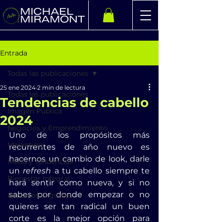
Entrada
Todas las publicaciones
25 ene 2024
2 min de lectura
Todas las publicaciones
Tendencias de cabello
Imagen Pública
2024
Negocios y Emprendimiento
Uno de los propósitos más 
Marketing
recurrentes de año nuevo es 
hacernos un cambio de look, darle 
Moda y Tendencias
un 
refresh
 a tu cabello siempre te 
Bienestar Integral
hará sentir como nueva, y si no 
sabes por donde empezar o no 
Recursos Digitales
quieres ser tan radical un buen 
corte es la mejor opción para 