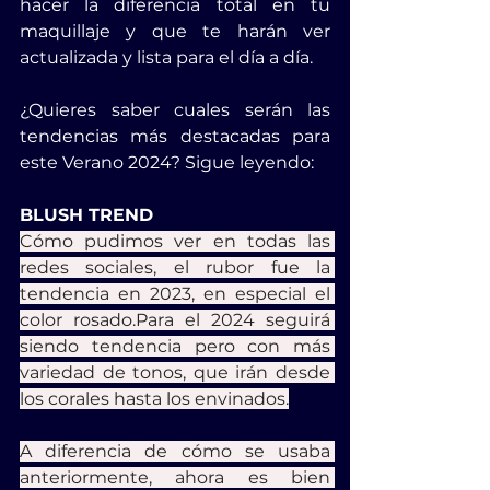
hacer la diferencia total en tu 
maquillaje y que te harán ver 
actualizada y lista para el día a día.
¿Quieres saber cuales serán las 
tendencias más destacadas para 
este Verano 2024? Sigue leyendo:
BLUSH TREND
Cómo pudimos ver en todas las 
redes sociales, el rubor fue la 
tendencia en 2023, en especial el 
color rosado.Para el 2024 seguirá 
siendo tendencia pero con más 
variedad de tonos, que irán desde 
los corales hasta los envinados.
A diferencia de cómo se usaba 
anteriormente, ahora es bien 