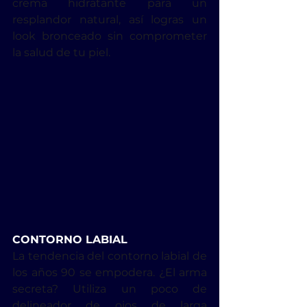
crema hidratante para un 
resplandor natural, así logras un 
look bronceado sin comprometer 
la salud de tu piel.
CONTORNO LABIAL
La tendencia del contorno labial de 
los años 90 se empodera. ¿El arma 
secreta? Utiliza un poco de 
delineador de ojos de larga 