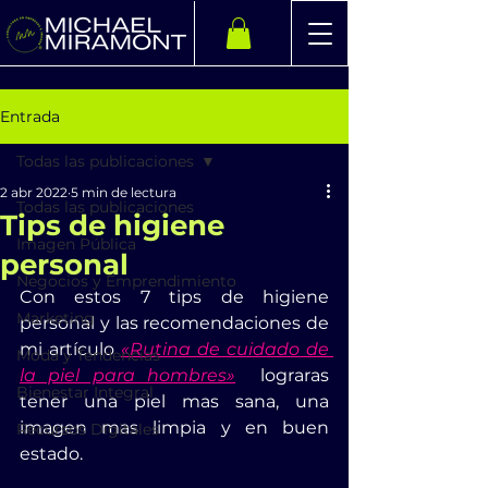
Entrada
Todas las publicaciones
2 abr 2022
5 min de lectura
Todas las publicaciones
Tips de higiene
Imagen Pública
personal
Negocios y Emprendimiento
Con estos 7 tips de higiene 
Marketing
personal y las recomendaciones de 
mi artículo 
«Rutina de cuidado de 
Moda y Tendencias
la piel para hombres»
  lograras 
Bienestar Integral
tener una piel mas sana, una 
imagen mas limpia y en buen 
Recursos Digitales
estado.