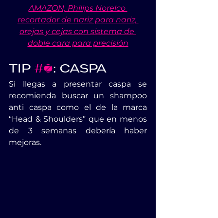
AMAZON, Philips Norelco 
recortador de nariz para nariz, 
orejas y cejas con sistema de 
doble cara para precisión
TIP 
#5
: CASPA
Si llegas a presentar caspa se 
recomienda buscar un shampoo 
anti caspa como el de la marca 
“Head & Shoulders” que en menos 
de 3 semanas debería haber 
mejoras.