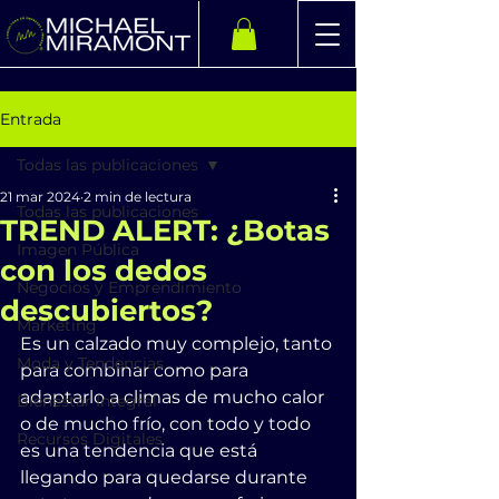
Entrada
Todas las publicaciones
21 mar 2024
2 min de lectura
Todas las publicaciones
TREND ALERT: ¿Botas
Imagen Pública
con los dedos
Negocios y Emprendimiento
descubiertos?
Marketing
Es un calzado muy complejo, tanto 
Moda y Tendencias
para combinar como para 
adaptarlo a climas de mucho calor 
Bienestar Integral
o de mucho frío, con todo y todo 
Recursos Digitales
es una tendencia que está 
llegando para quedarse durante 