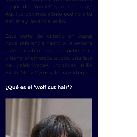
mejor del 'mullet' y del 'shaggy'. 
Aquí te decimos cómo pedirlo a tu 
estilista y llevarlo al éxito.
Este 
corte de cabello en capas
hace referencia tanto a la escena 
estética setentera como ochentera 
y tiene enamorada a toda una lista 
de celebridades, incluidas 
Billie 
Eilish
, Miley Cyrus y Jenna Ortega.
¿Qué es el ‘wolf cut hair’?