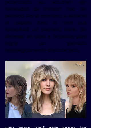
potenciado su volumen sin 
necesidad de ningún tipo de 
peinado. Por el contrario, si se tiene 
el cabello fino, el wolf cut 
necesitará un peinado diario de 
champú en seco o tenacillas para 
lograr un peinado 
estratégicamente desordenado.