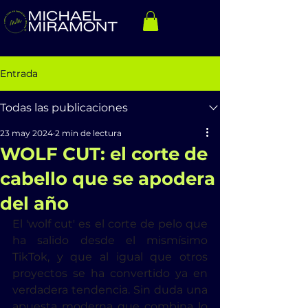
Entrada
Todas las publicaciones
23 may 2024
2 min de lectura
WOLF CUT: el corte de
cabello que se apodera
del año
El 'wolf cut' es el corte de pelo que 
ha salido desde el mismísimo 
TikTok, y que al igual que otros 
proyectos se ha convertido ya en 
verdadera tendencia. Sin duda una 
apuesta moderna que combina lo 