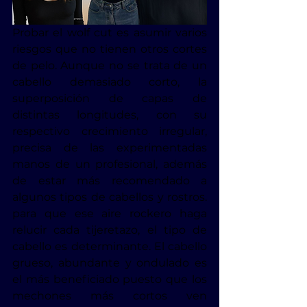
Probar el wolf cut es asumir varios 
riesgos que no tienen otros cortes 
de pelo. Aunque no se trata de un 
cabello demasiado corto, la 
superposición de capas de 
distintas longitudes, con su 
respectivo crecimiento irregular, 
precisa de las experimentadas 
manos de un profesional, además 
de estar más recomendado a 
algunos tipos de cabellos y rostros. 
para que ese aire rockero haga 
relucir cada tijeretazo, el tipo de 
cabello es determinante. El cabello 
grueso, abundante y ondulado es 
el más beneficiado puesto que los 
mechones más cortos ven 